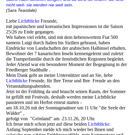
nicht weit- sie werden nie weit sein.
(Sara Teasdale)
Liebe
Lichtblicke
Freunde,
mit japanischen und koreanischen Impressionen ist die Saison
25/26 zu Ende gegangen.
Wir haben viel erlebt, sind mit dem liebenswertem Fiat 500
namens Luigi durch Italien bis Sizilien gebraust, haben
Eindrücke von Landschaften der arabischen Halbinsel erhalten,
Bewohner der 7 kanarischen Inseln kennengelernt und zuletzt
die Tramperfamilie durch die fernöstlichen Regionen begleitet.
Jeder Abend war ein besonderer Moment der Begegnung in der
Friedberger Stadthalle .
Mein Dank geht an meine Unterstützer und an Sie, liebe
Lichtblicke
Freunde, für Ihre Treue und Ihre Freude an den
Veranstaltungsabenden.
Jetzt ist der Frühling da und braucht seinen Raum, der Sommer
ist gefüllt mit Festivals, deshalb werden meine Lichtblicke
pausieren und im Herbst erneut starten -
am 18.10.26 mit der Sonntagmatinee um 11 Uhr "die Seele der
Wälder" ,
gefolgt von "Grönland" am 23.11.26, 20 Uhr.
Ich freue mich schon jetzt auf diese beiden
Lichtblicke
.
Anfang September melde ich mich wieder bei Ihnen und
wünsche nun schöne Frühlingsgefühle, gute Sommertage und